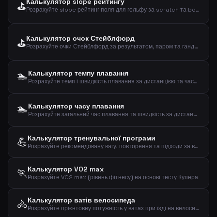
Калькулятор slope рейтингу
⛳
Розрахуйте slope рейтинг поля для гольфу за scratch та bogey рейтингами
Калькулятор очок Стейблфорд
⛳
Розрахуйте очки Стейблфорд за результатом, паром та гандикапом
🏊
Калькулятор темпу плавання
Розрахуйте темп і швидкість плавання за дистанцією та часом
🏊
Калькулятор часу плавання
Розрахуйте загальний час плавання та швидкість за дистанцією та темпом на 100м
Калькулятор тренувальної програми
💪
Розрахуйте рекомендовану вагу, повторення та підходи за вашим 1RM та метою тренування
Калькулятор VO2 max
🏃
Розрахуйте VO2 max (рівень фітнесу) на основі тесту Купера
Калькулятор ватів велосипеда
🚴
Розрахуйте орієнтовну потужність у ватах при їзді на велосипеді за вагою, швидкістю та нахилом