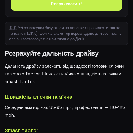
Розрахувати ↵
🇩🇰 Усі розрахунки базуються на данських правилах, ставках
та валюті (DKK). Цей калькулятор перекладено для зручності,
але він застосовується виключно до Данії.
Розрахуйте дальність драйву
Дальність драйву залежить від швидкості головки ключки
та smash factor. Швидкість м'яча = швидкість ключки ×
smash factor.
Швидкість ключки та м'яча
Середній аматор має 85-95 mph, професіонали — 110-125
mph.
Smash factor