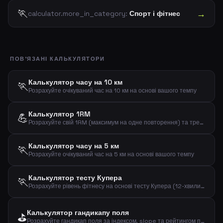
🏃
→
calculator.more_in_category:
Спорт і фітнес
ПОВ'ЯЗАНІ КАЛЬКУЛЯТОРИ
Калькулятор часу на 10 км
🏃
Розрахуйте очікуваний час на 10 км на основі вашого темпу
Калькулятор 1RM
💪
Розрахуйте свій 1RM (максимум на одне повторення) та тренувальні відсотки за вагою та повтореннями
Калькулятор часу на 5 км
🏃
Розрахуйте очікуваний час на 5 км на основі вашого темпу
Калькулятор тесту Купера
🏃
Розрахуйте рівень фітнесу на основі тесту Купера (12-хвилинний біговий тест)
Калькулятор гандикапу поля
⛳
Розрахуйте гандикап поля за індексом, slope та рейтингом поля