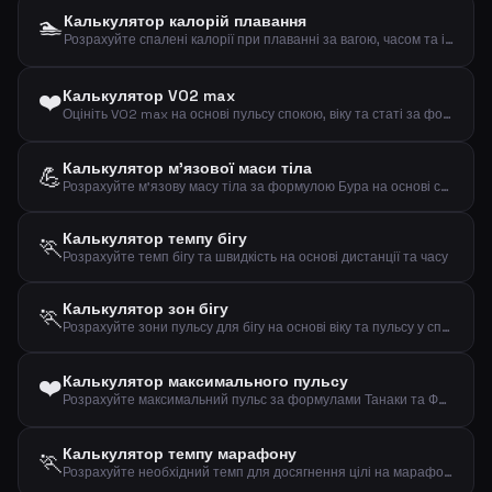
🏊
Калькулятор калорій плавання
Розрахуйте спалені калорії при плаванні за вагою, часом та інтенсивністю
❤️
Калькулятор VO2 max
Оцініть VO2 max на основі пульсу спокою, віку та статі за формулою Ута
Калькулятор м'язової маси тіла
💪
Розрахуйте м'язову масу тіла за формулою Бура на основі статі, ваги та зросту
Калькулятор темпу бігу
🏃
Розрахуйте темп бігу та швидкість на основі дистанції та часу
Калькулятор зон бігу
🏃
Розрахуйте зони пульсу для бігу на основі віку та пульсу у спокої (формула Карвонена)
❤️
Калькулятор максимального пульсу
Розрахуйте максимальний пульс за формулами Танаки та Фокса на основі вашого віку
Калькулятор темпу марафону
🏃
Розрахуйте необхідний темп для досягнення цілі на марафоні (42,195 км)