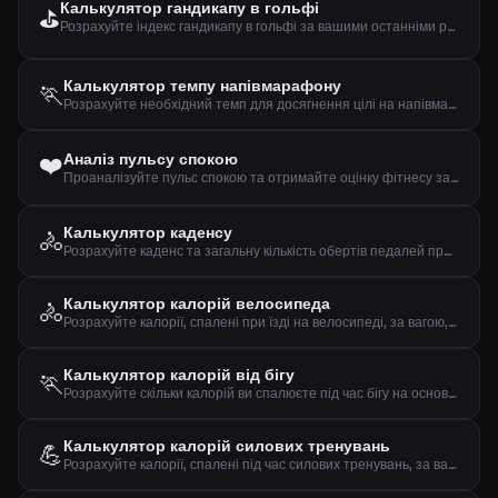
Калькулятор гандикапу в гольфі
⛳
Розрахуйте індекс гандикапу в гольфі за вашими останніми результатами
Калькулятор темпу напівмарафону
🏃
Розрахуйте необхідний темп для досягнення цілі на напівмарафоні (21,0975 км)
❤️
Аналіз пульсу спокою
Проаналізуйте пульс спокою та отримайте оцінку фітнесу за віком і статтю
Калькулятор каденсу
🚴
Розрахуйте каденс та загальну кількість обертів педалей при їзді на велосипеді
Калькулятор калорій велосипеда
🚴
Розрахуйте калорії, спалені при їзді на велосипеді, за вагою, часом та швидкістю
Калькулятор калорій від бігу
🏃
Розрахуйте скільки калорій ви спалюєте під час бігу на основі ваги та дистанції
Калькулятор калорій силових тренувань
💪
Розрахуйте калорії, спалені під час силових тренувань, за вагою, часом та інтенсивністю