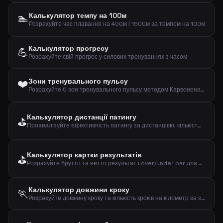
🏊
Калькулятор темпу на 100м
Розрахуйте час плавання на 400м і 1500м за темпом на 100м
Калькулятор прогресу
💪
Розрахуйте свій прогрес у силових тренуваннях з часом
❤️
Зони тренувального пульсу
Розрахуйте 5 зон тренувального пульсу методом Карвонена на основі віку та пульсу у спокої
Калькулятор дистанції патингу
⛳
Проаналізуйте ефективність патингу за дистанцією, кількістю та влучаннями
Калькулятор картки результатів
⛳
Розрахуйте брутто та нетто результат і over/under par для раунду гольфу
Калькулятор довжини кроку
🏃
Розрахуйте довжину кроку та кількість кроків на кілометр за зростом та статтю