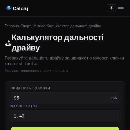
Calcly
☀
Головна
/
Спорт і фітнес
/
Калькулятор дальності драйву
Калькулятор дальності
⛳
драйву
Розрахуйте дальність драйву за швидкістю головки ключки
та smash factor
Останнє оновлення: June 9, 2026
ШВИДКІСТЬ ГОЛОВКИ
mph
SMASH FACTOR