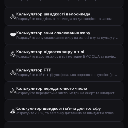
Калькулятор швидкості велосипеда
🚴
Розрахуйте швидкість велосипеда за дистанцією та часом
❤️
Калькулятор зони спалювання жиру
Розрахуйте зону спалювання жиру на основі віку та пульсу у спокої
Калькулятор відсотка жиру в тілі
💪
Розрахуйте відсоток жиру в тілі методом ВМС США за вимірами талії, шиї та зросту
Калькулятор FTP
🚴
Розрахуйте свій FTP (функціональна порогова потужність) на основі тесту на час
Калькулятор передаточного числа
🚴
Розрахуйте передаточне число, метри на оберт та швидкість при заданому каденсі
Калькулятор швидкості м'яча для гольфу
⛳
Розрахуйте carry та загальну дистанцію за швидкістю м'яча