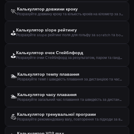
Калькулятор довжини кроку
🏃
Розрахуйте довжину кроку та кількість кроків на кілометр за зростом та статтю
Калькулятор slope рейтингу
⛳
Розрахуйте slope рейтинг поля для гольфу за scratch та bogey рейтингами
Калькулятор очок Стейблфорд
⛳
Розрахуйте очки Стейблфорд за результатом, паром та гандикапом
🏊
Калькулятор темпу плавання
Розрахуйте темп і швидкість плавання за дистанцією та часом
🏊
Калькулятор часу плавання
Розрахуйте загальний час плавання та швидкість за дистанцією та темпом на 100м
Калькулятор тренувальної програми
💪
Розрахуйте рекомендовану вагу, повторення та підходи за вашим 1RM та метою тренування
Калькулятор VO2 max