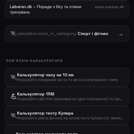
Løberen.dk – Поради з бігу та плани
www.markup.dk
тренувань
🏃
→
calculator.more_in_category:
Спорт і фітнес
ПОВ'ЯЗАНІ КАЛЬКУЛЯТОРИ
Калькулятор часу на 10 км
🏃
Розрахуйте очікуваний час на 10 км на основі вашого темпу
Калькулятор 1RM
💪
Розрахуйте свій 1RM (максимум на одне повторення) та тренувальні відсотки за вагою та повтореннями
Калькулятор тесту Купера
🏃
Розрахуйте рівень фітнесу на основі тесту Купера (12-хвилинний біговий тест)