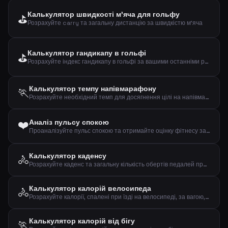
Калькулятор швидкості м'яча для гольфу
⛳
Розрахуйте carry та загальну дистанцію за швидкістю м'яча
Калькулятор гандикапу в гольфі
⛳
Розрахуйте індекс гандикапу в гольфі за вашими останніми результатами
Калькулятор темпу напівмарафону
🏃
Розрахуйте необхідний темп для досягнення цілі на напівмарафоні (21,0975 км)
❤️
Аналіз пульсу спокою
Проаналізуйте пульс спокою та отримайте оцінку фітнесу за віком і статтю
Калькулятор каденсу
🚴
Розрахуйте каденс та загальну кількість обертів педалей при їзді на велосипеді
Калькулятор калорій велосипеда
🚴
Розрахуйте калорії, спалені при їзді на велосипеді, за вагою, часом та швидкістю
Калькулятор калорій від бігу
🏃