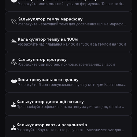
❤️
Розрахуйте максимальний пульс за формулами Танаки та Фокса на основі вашого віку
Калькулятор темпу марафону
🏃
Розрахуйте необхідний темп для досягнення цілі на марафоні (42,195 км)
🏊
Калькулятор темпу на 100м
Розрахуйте час плавання на 400м і 1500м за темпом на 100м
Калькулятор прогресу
💪
Розрахуйте свій прогрес у силових тренуваннях з часом
❤️
Зони тренувального пульсу
Розрахуйте 5 зон тренувального пульсу методом Карвонена на основі віку та пульсу у спокої
Калькулятор дистанції патингу
⛳
Проаналізуйте ефективність патингу за дистанцією, кількістю та влучаннями
Калькулятор картки результатів
⛳
Розрахуйте брутто та нетто результат і over/under par для раунду гольфу