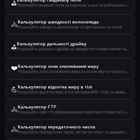
Калькулятор гандикапу поля
⛳
Розрахуйте гандикап поля за індексом, slope та рейтингом поля
Калькулятор швидкості велосипеда
🚴
Розрахуйте швидкість велосипеда за дистанцією та часом
Калькулятор дальності драйву
⛳
Розрахуйте дальність драйву за швидкістю головки ключки та smash factor
❤️
Калькулятор зони спалювання жиру
Розрахуйте зону спалювання жиру на основі віку та пульсу у спокої
Калькулятор відсотка жиру в тілі
💪
Розрахуйте відсоток жиру в тілі методом ВМС США за вимірами талії, шиї та зросту
Калькулятор FTP
🚴
Розрахуйте свій FTP (функціональна порогова потужність) на основі тесту на час
Калькулятор передаточного числа
🚴
Розрахуйте передаточне число, метри на оберт та швидкість при заданому каденсі