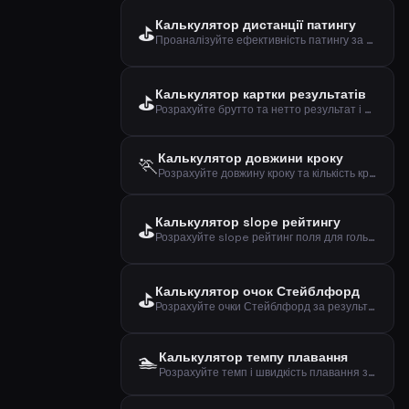
Калькулятор дистанції патингу
⛳
Проаналізуйте ефективність патингу за дистанцією, кількістю та влучаннями
Калькулятор картки результатів
⛳
Розрахуйте брутто та нетто результат і over/under par для раунду гольфу
Калькулятор довжини кроку
🏃
Розрахуйте довжину кроку та кількість кроків на кілометр за зростом та статтю
Калькулятор slope рейтингу
⛳
Розрахуйте slope рейтинг поля для гольфу за scratch та bogey рейтингами
Калькулятор очок Стейблфорд
⛳
Розрахуйте очки Стейблфорд за результатом, паром та гандикапом
🏊
Калькулятор темпу плавання
Розрахуйте темп і швидкість плавання за дистанцією та часом