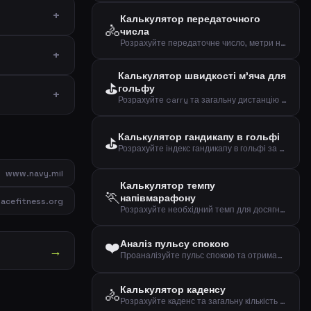
Калькулятор передаточного
🚴
числа
Розрахуйте передаточне число, метри на оберт та швидкість при заданому каденсі
Калькулятор швидкості м'яча для
⛳
гольфу
Розрахуйте carry та загальну дистанцію за швидкістю м'яча
Калькулятор гандикапу в гольфі
⛳
Розрахуйте індекс гандикапу в гольфі за вашими останніми результатами
www.navy.mil
Калькулятор темпу
🏃
напівмарафону
acefitness.org
Розрахуйте необхідний темп для досягнення цілі на напівмарафоні (21,0975 км)
❤️
Аналіз пульсу спокою
→
Проаналізуйте пульс спокою та отримайте оцінку фітнесу за віком і статтю
Калькулятор каденсу
🚴
Розрахуйте каденс та загальну кількість обертів педалей при їзді на велосипеді