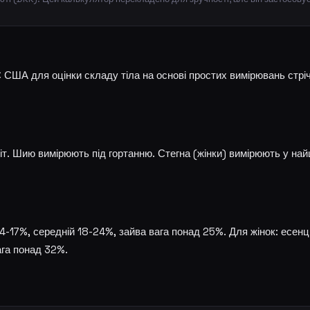
ША для оцінки складу тіла на основі простих вимірювань стрі
віт. Шию вимірюють під гортанню. Стегна (жінки) вимірюють у на
14-17%, середній 18-24%, зайва вага понад 25%. Для жінок: есенц
ага понад 32%.