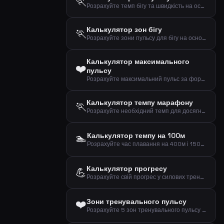
🏃
Розрахуйте темп бігу та швидкість на основі дистанції та часу
Калькулятор зон бігу
🏃
Розрахуйте зони пульсу для бігу на основі віку та пульсу у спокої (формула Карвонена)
Калькулятор максимального
❤️
пульсу
Розрахуйте максимальний пульс за формулами Танаки та Фокса на основі вашого віку
Калькулятор темпу марафону
🏃
Розрахуйте необхідний темп для досягнення цілі на марафоні (42,195 км)
🏊
Калькулятор темпу на 100м
Розрахуйте час плавання на 400м і 1500м за темпом на 100м
Калькулятор прогресу
💪
Розрахуйте свій прогрес у силових тренуваннях з часом
❤️
Зони тренувального пульсу
Розрахуйте 5 зон тренувального пульсу методом Карвонена на основі віку та пульсу у спокої