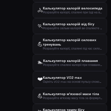
Калькулятор калорій велосипеда
🚴
Розрахуйте калорії, спалені при їзді на велосипеді, за вагою, часом та швидкістю
Калькулятор калорій від бігу
🏃
Розрахуйте скільки калорій ви спалюєте під час бігу на основі ваги та дистанції
Калькулятор калорій силових
💪
тренувань
Розрахуйте калорії, спалені під час силових тренувань, за вагою, часом та інтенсивністю
🏊
Калькулятор калорій плавання
Розрахуйте спалені калорії при плаванні за вагою, часом та інтенсивністю
❤️
Калькулятор VO2 max
Оцініть VO2 max на основі пульсу спокою, віку та статі за формулою Ута
Калькулятор м'язової маси тіла
💪
Розрахуйте м'язову масу тіла за формулою Бура на основі статі, ваги та зросту
Калькулятор темпу бігу