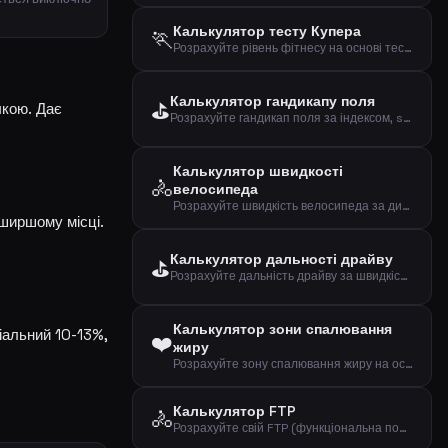
Калькулятор тесту Купера
🏃
Розрахуйте рівень фітнесу на основі тесту Купера (12-хвилинний біговий тест)
Калькулятор гандикапу поля
⛳
чкою. Дає
Розрахуйте гандикап поля за індексом, slope та рейтингом поля
Калькулятор швидкості
🚴
велосипеда
Розрахуйте швидкість велосипеда за дистанцією та часом
йширшому місці.
Калькулятор дальності драйву
⛳
Розрахуйте дальність драйву за швидкістю головки ключки та smash factor
Калькулятор зони спалювання
іальний 10-13%,
❤️
жиру
Розрахуйте зону спалювання жиру на основі віку та пульсу у спокої
Калькулятор FTP
🚴
Розрахуйте свій FTP (функціональна порогова потужність) на основі тесту на час