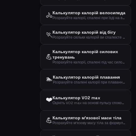
Калькулятор калорій велосипеда
🚴
Розрахуйте калорії, спалені при їзді на велосипеді, за вагою, часом та швидкістю
Калькулятор калорій від бігу
🏃
Розрахуйте скільки калорій ви спалюєте під час бігу на основі ваги та дистанції
Калькулятор калорій силових
💪
тренувань
Розрахуйте калорії, спалені під час силових тренувань, за вагою, часом та інтенсивністю
🏊
Калькулятор калорій плавання
Розрахуйте спалені калорії при плаванні за вагою, часом та інтенсивністю
❤️
Калькулятор VO2 max
Оцініть VO2 max на основі пульсу спокою, віку та статі за формулою Ута
Калькулятор м'язової маси тіла
💪
Розрахуйте м'язову масу тіла за формулою Бура на основі статі, ваги та зросту