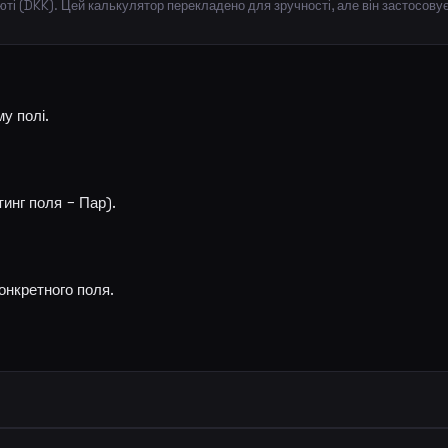
люті (DKK). Цей калькулятор перекладено для зручності, але він застосов
у полі.
тинг поля − Пар).
онкретного поля.