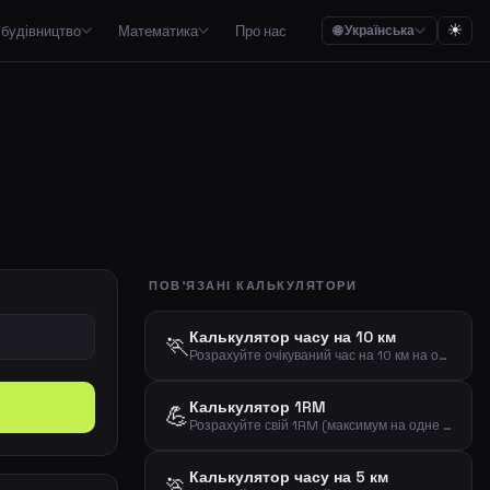
☀
 будівництво
Математика
Про нас
🌐 Українська
Математика

, будівництва, матеріалів та азбесту
Бюджети на їжу, плани заощаджень та правило бюджету 50/30/20
Калькулятори для відсотків, дробів, рівнянь, переведення одиниць та геометрії
аощаджень
Стрімінг, мобільний зв'язок, набори їжі, профспілки та огляд підписок
сові пояси
ПОВ'ЯЗАНІ КАЛЬКУЛЯТОРИ
Зведені огляди витрат на автомобілі, житло, дітей та загальну економіку
Калькулятор часу на 10 км
🏃
Розрахуйте очікуваний час на 10 км на основі вашого темпу
Калькулятори для випічки, одиниць виміру, порцій, напоїв та часу приготування
Калькулятор 1RM
💪
Розрахуйте свій 1RM (максимум на одне повторення) та тренувальні відсотки за вагою та повтореннями
Калькулятор часу на 5 км
🏃