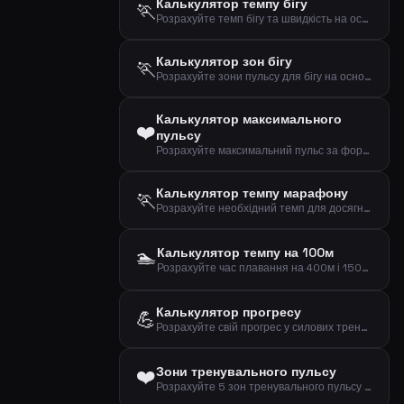
Калькулятор темпу бігу
🏃
Розрахуйте темп бігу та швидкість на основі дистанції та часу
Калькулятор зон бігу
🏃
Розрахуйте зони пульсу для бігу на основі віку та пульсу у спокої (формула Карвонена)
Калькулятор максимального
❤️
пульсу
Розрахуйте максимальний пульс за формулами Танаки та Фокса на основі вашого віку
Калькулятор темпу марафону
🏃
Розрахуйте необхідний темп для досягнення цілі на марафоні (42,195 км)
🏊
Калькулятор темпу на 100м
Розрахуйте час плавання на 400м і 1500м за темпом на 100м
Калькулятор прогресу
💪
Розрахуйте свій прогрес у силових тренуваннях з часом
❤️
Зони тренувального пульсу
Розрахуйте 5 зон тренувального пульсу методом Карвонена на основі віку та пульсу у спокої