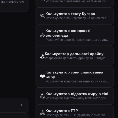
ується виключно
Розрахуйте очікуваний час на 5 км на основі вашого темпу
Калькулятор тесту Купера
🏃
Розрахуйте рівень фітнесу на основі тесту Купера (12-хвилинний біговий тест)
Калькулятор швидкості
🚴
велосипеда
Розрахуйте швидкість велосипеда за дистанцією та часом
Калькулятор дальності драйву
⛳
Розрахуйте дальність драйву за швидкістю головки ключки та smash factor
Калькулятор зони спалювання
❤️
жиру
Розрахуйте зону спалювання жиру на основі віку та пульсу у спокої
Калькулятор відсотка жиру в тілі
💪
Розрахуйте відсоток жиру в тілі методом ВМС США за вимірами талії, шиї та зросту
Калькулятор FTP
🚴
Розрахуйте свій FTP (функціональна порогова потужність) на основі тесту на час