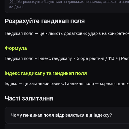
🇩🇰 Усі розрахунки базуються на данських правилах, ставках та ва
до Данії.
Розрахуйте гандикап поля
Гандикап поля — це кількість додаткових ударів на конкретном
Формула
Гандикап поля = Індекс гандикапу × Slope рейтинг / 113 + (Рей
Індекс гандикапу та гандикап поля
Індекс — це загальний рівень. Гандикап поля — корекція для к
Часті запитання
Чому гандикап поля відрізняється від індексу?