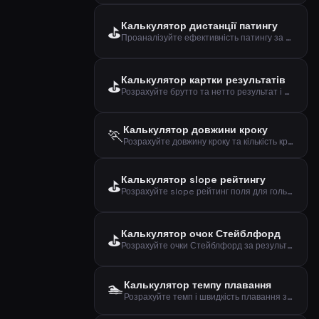
Калькулятор дистанції патингу
⛳
Проаналізуйте ефективність патингу за дистанцією, кількістю та влучаннями
Калькулятор картки результатів
⛳
Розрахуйте брутто та нетто результат і over/under par для раунду гольфу
Калькулятор довжини кроку
🏃
Розрахуйте довжину кроку та кількість кроків на кілометр за зростом та статтю
Калькулятор slope рейтингу
⛳
Розрахуйте slope рейтинг поля для гольфу за scratch та bogey рейтингами
Калькулятор очок Стейблфорд
⛳
Розрахуйте очки Стейблфорд за результатом, паром та гандикапом
🏊
Калькулятор темпу плавання
Розрахуйте темп і швидкість плавання за дистанцією та часом