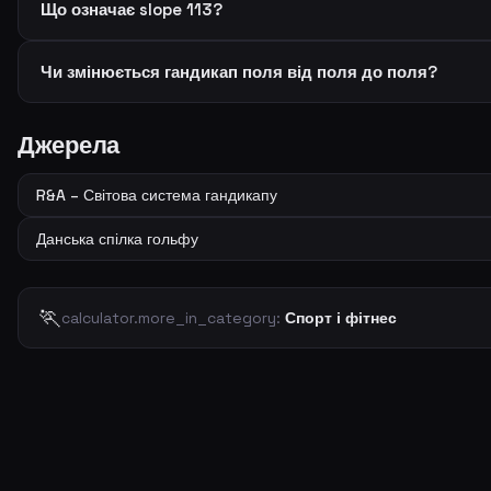
Що означає slope 113?
Чи змінюється гандикап поля від поля до поля?
Джерела
R&A – Світова система гандикапу
Данська спілка гольфу
🏃
calculator.more_in_category:
Спорт і фітнес