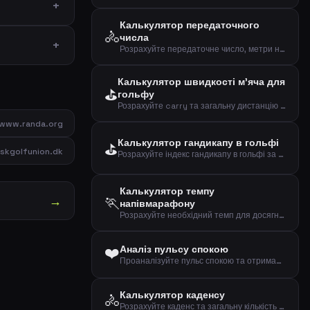
Калькулятор передаточного
🚴
числа
Розрахуйте передаточне число, метри на оберт та швидкість при заданому каденсі
Калькулятор швидкості м'яча для
⛳
гольфу
Розрахуйте carry та загальну дистанцію за швидкістю м'яча
www.randa.org
Калькулятор гандикапу в гольфі
⛳
kgolfunion.dk
Розрахуйте індекс гандикапу в гольфі за вашими останніми результатами
Калькулятор темпу
→
🏃
напівмарафону
Розрахуйте необхідний темп для досягнення цілі на напівмарафоні (21,0975 км)
❤️
Аналіз пульсу спокою
Проаналізуйте пульс спокою та отримайте оцінку фітнесу за віком і статтю
Калькулятор каденсу
🚴
Розрахуйте каденс та загальну кількість обертів педалей при їзді на велосипеді