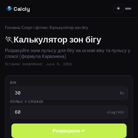
Calcly
☀
Головна
/
Спорт і фітнес
/
Калькулятор зон бігу
🏃
Калькулятор зон бігу
Розрахуйте зони пульсу для бігу на основі віку та пульсу у
спокої (формула Карвонена)
Останнє оновлення: June 9, 2026
ВІК
år
ПУЛЬС У СПОКОЇ
slag/min
Розрахувати ↵