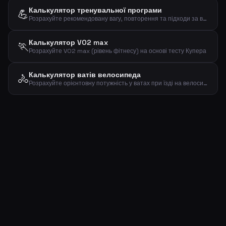
Калькулятор тренувальної програми
💪
Розрахуйте рекомендовану вагу, повторення та підходи за вашим 1RM та метою тренування
Калькулятор VO2 max
🏃
Розрахуйте VO2 max (рівень фітнесу) на основі тесту Купера
Калькулятор ватів велосипеда
🚴
Розрахуйте орієнтовну потужність у ватах при їзді на велосипеді за вагою, швидкістю та нахилом