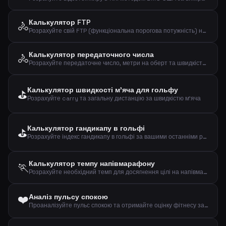
Калькулятор FTP
🚴
Розрахуйте свій FTP (функціональна порогова потужність) на основі тесту на час
Калькулятор передаточного числа
🚴
Розрахуйте передаточне число, метри на оберт та швидкість при заданому каденсі
Калькулятор швидкості м'яча для гольфу
⛳
Розрахуйте carry та загальну дистанцію за швидкістю м'яча
Калькулятор гандикапу в гольфі
⛳
Розрахуйте індекс гандикапу в гольфі за вашими останніми результатами
Калькулятор темпу напівмарафону
🏃
Розрахуйте необхідний темп для досягнення цілі на напівмарафоні (21,0975 км)
❤️
Аналіз пульсу спокою
Проаналізуйте пульс спокою та отримайте оцінку фітнесу за віком і статтю