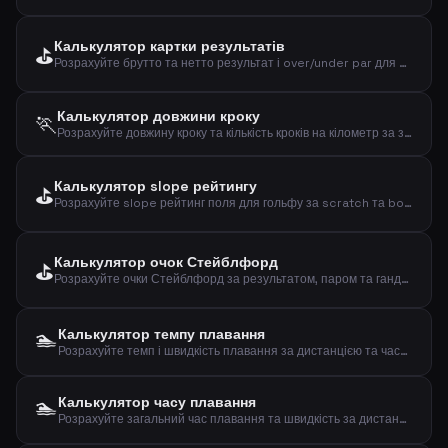
Калькулятор картки результатів
⛳
Розрахуйте брутто та нетто результат і over/under par для раунду гольфу
Калькулятор довжини кроку
🏃
Розрахуйте довжину кроку та кількість кроків на кілометр за зростом та статтю
Калькулятор slope рейтингу
⛳
Розрахуйте slope рейтинг поля для гольфу за scratch та bogey рейтингами
Калькулятор очок Стейблфорд
⛳
Розрахуйте очки Стейблфорд за результатом, паром та гандикапом
🏊
Калькулятор темпу плавання
Розрахуйте темп і швидкість плавання за дистанцією та часом
🏊
Калькулятор часу плавання
Розрахуйте загальний час плавання та швидкість за дистанцією та темпом на 100м