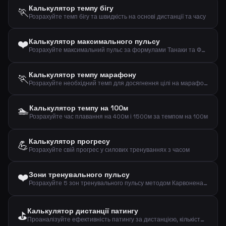
Калькулятор темпу бігу
🏃
Розрахуйте темп бігу та швидкість на основі дистанції та часу
❤️
Калькулятор максимального пульсу
Розрахуйте максимальний пульс за формулами Танаки та Фокса на основі вашого віку
Калькулятор темпу марафону
🏃
Розрахуйте необхідний темп для досягнення цілі на марафоні (42,195 км)
🏊
Калькулятор темпу на 100м
Розрахуйте час плавання на 400м і 1500м за темпом на 100м
Калькулятор прогресу
💪
Розрахуйте свій прогрес у силових тренуваннях з часом
❤️
Зони тренувального пульсу
Розрахуйте 5 зон тренувального пульсу методом Карвонена на основі віку та пульсу у спокої
Калькулятор дистанції патингу
⛳
Проаналізуйте ефективність патингу за дистанцією, кількістю та влучаннями