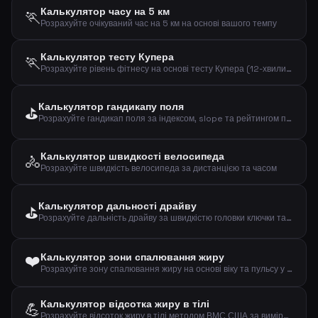
Калькулятор часу на 5 км
🏃
Розрахуйте очікуваний час на 5 км на основі вашого темпу
Калькулятор тесту Купера
🏃
Розрахуйте рівень фітнесу на основі тесту Купера (12-хвилинний біговий тест)
Калькулятор гандикапу поля
⛳
Розрахуйте гандикап поля за індексом, slope та рейтингом поля
Калькулятор швидкості велосипеда
🚴
Розрахуйте швидкість велосипеда за дистанцією та часом
Калькулятор дальності драйву
⛳
Розрахуйте дальність драйву за швидкістю головки ключки та smash factor
❤️
Калькулятор зони спалювання жиру
Розрахуйте зону спалювання жиру на основі віку та пульсу у спокої
Калькулятор відсотка жиру в тілі
💪
Розрахуйте відсоток жиру в тілі методом ВМС США за вимірами талії, шиї та зросту