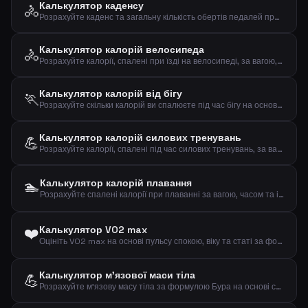
Калькулятор каденсу
🚴
Розрахуйте каденс та загальну кількість обертів педалей при їзді на велосипеді
Калькулятор калорій велосипеда
🚴
Розрахуйте калорії, спалені при їзді на велосипеді, за вагою, часом та швидкістю
Калькулятор калорій від бігу
🏃
Розрахуйте скільки калорій ви спалюєте під час бігу на основі ваги та дистанції
Калькулятор калорій силових тренувань
💪
Розрахуйте калорії, спалені під час силових тренувань, за вагою, часом та інтенсивністю
🏊
Калькулятор калорій плавання
Розрахуйте спалені калорії при плаванні за вагою, часом та інтенсивністю
❤️
Калькулятор VO2 max
Оцініть VO2 max на основі пульсу спокою, віку та статі за формулою Ута
Калькулятор м'язової маси тіла
💪
Розрахуйте м'язову масу тіла за формулою Бура на основі статі, ваги та зросту