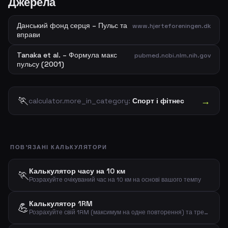
Джерела
Данський фонд серця – Пульс та
www.hjerteforeningen.dk
вправи
Tanaka et al. – Формула макс
pubmed.ncbi.nlm.nih.gov
пульсу (2001)
🏃
→
calculator.more_in_category:
Спорт і фітнес
ПОВ'ЯЗАНІ КАЛЬКУЛЯТОРИ
Калькулятор часу на 10 км
🏃
Розрахуйте очікуваний час на 10 км на основі вашого темпу
Калькулятор 1RM
💪
Розрахуйте свій 1RM (максимум на одне повторення) та тренувальні відсотки за вагою та повтореннями