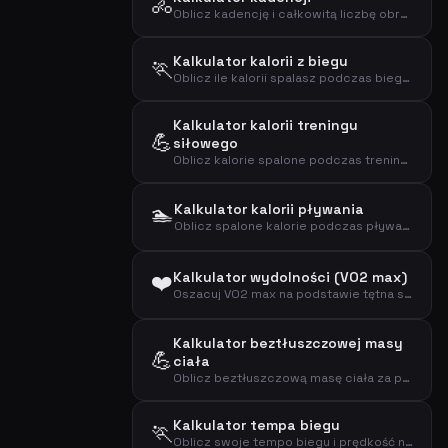
🚴
Oblicz kadencję i całkowitą liczbę obrotów pedałów podczas jazdy na rowerze
Kalkulator kalorii z biegu
🏃
Oblicz ile kalorii spalasz podczas biegu na podstawie wagi i dystansu
Kalkulator kalorii treningu
💪
siłowego
Oblicz kalorie spalone podczas treningu siłowego na podstawie wagi, czasu i intensywności
🏊
Kalkulator kalorii pływania
Oblicz spalone kalorie podczas pływania na podstawie wagi, czasu i intensywności
❤️
Kalkulator wydolności (VO2 max)
Oszacuj VO2 max na podstawie tętna spoczynkowego, wieku i płci za pomocą wzoru Utha
Kalkulator beztłuszczowej masy
💪
ciała
Oblicz beztłuszczową masę ciała za pomocą wzoru Boera na podstawie płci, wagi i wzrostu
Kalkulator tempa biegu
🏃
Oblicz swoje tempo biegu i prędkość na podstawie dystansu i czasu