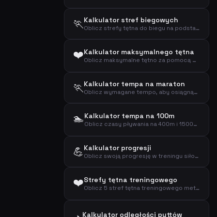
Kalkulator stref biegowych
🏃
Oblicz strefy tętna do biegu na podstawie wieku i tętna spoczynkowego (wzór Karvonena)
❤️
Kalkulator maksymalnego tętna
Oblicz maksymalne tętno za pomocą wzorów Tanaki i Foxa na podstawie wieku
Kalkulator tempa na maraton
🏃
Oblicz wymagane tempo, aby osiągnąć cel na maratonie (42,195 km)
🏊
Kalkulator tempa na 100m
Oblicz czasy pływania na 400m i 1500m na podstawie tempa na 100m
Kalkulator progresji
💪
Oblicz swoją progresję w treningu siłowym w czasie
❤️
Strefy tętna treningowego
Oblicz 5 stref tętna treningowego metodą Karvonena na podstawie wieku i tętna spoczynkowego
Kalkulator odległości puttów