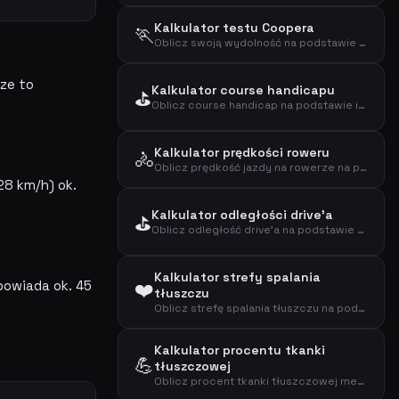
Kalkulator testu Coopera
🏃
Oblicz swoją wydolność na podstawie testu Coopera (12-minutowy test biegu)
rze to
Kalkulator course handicapu
⛳
Oblicz course handicap na podstawie indeksu handicapu, slope i course ratingu
Kalkulator prędkości roweru
🚴
Oblicz prędkość jazdy na rowerze na podstawie dystansu i czasu
28 km/h) ok.
Kalkulator odległości drive'a
⛳
Oblicz odległość drive'a na podstawie prędkości kija i smash factor
Kalkulator strefy spalania
powiada ok. 45
❤️
tłuszczu
Oblicz strefę spalania tłuszczu na podstawie wieku i tętna spoczynkowego metodą Karvonena
Kalkulator procentu tkanki
💪
tłuszczowej
Oblicz procent tkanki tłuszczowej metodą US Navy na podstawie obwodu talii, szyi i wzrostu