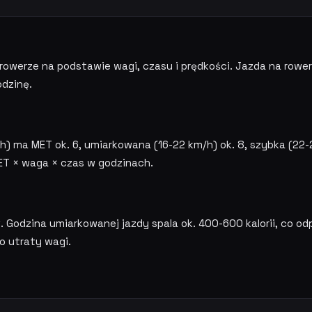
na rowerze na podstawie wagi, czasu i prędkości. Jazda na rowe
odzinę.
h) ma MET ok. 6, umiarkowana (16-22 km/h) ok. 8, szybka (22-
MET × waga × czas w godzinach.
 Godzina umiarkowanej jazdy spala ok. 400-600 kalorii, co od
o utraty wagi.