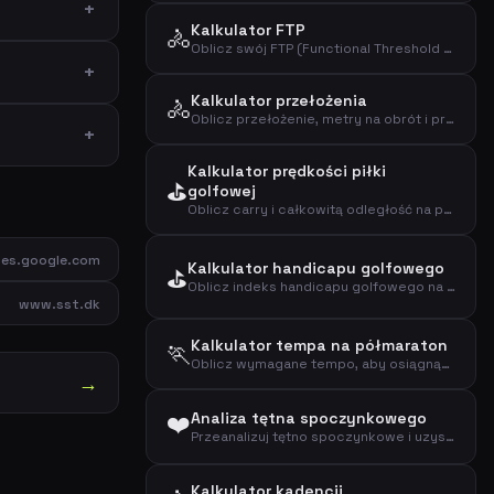
Kalkulator FTP
🚴
Oblicz swój FTP (Functional Threshold Power) na podstawie testu czasowego
Kalkulator przełożenia
🚴
Oblicz przełożenie, metry na obrót i prędkość przy danej kadencji
Kalkulator prędkości piłki
⛳
golfowej
Oblicz carry i całkowitą odległość na podstawie prędkości piłki
tes.google.com
Kalkulator handicapu golfowego
⛳
Oblicz indeks handicapu golfowego na podstawie ostatnich wyników, par, slope i ratingu
www.sst.dk
Kalkulator tempa na półmaraton
🏃
Oblicz wymagane tempo, aby osiągnąć cel na półmaratonie (21,0975 km)
→
❤️
Analiza tętna spoczynkowego
Przeanalizuj tętno spoczynkowe i uzyskaj ocenę kondycji na podstawie wieku i płci
Kalkulator kadencji